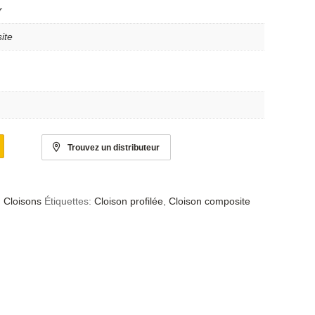
r
ite
Trouvez un distributeur
,
Cloisons
Étiquettes:
Cloison profilée
,
Cloison composite