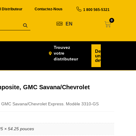
l Distributeur
Contactez-Nous
1 800 565-5321
0
EN
Trouvez
Demander
votre
un
distributeur
devis
omposite, GMC Savana/Chevrolet
our GMC Savana/Chevrolet Express. Modèle 3310-GS
25 × 54.25 pouces