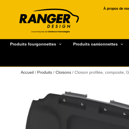
À propos de no
Produits fourgonnettes
Produits camionnettes
Accueil
/
Produits
/
Cloisons
/ Cloison profilée, composite