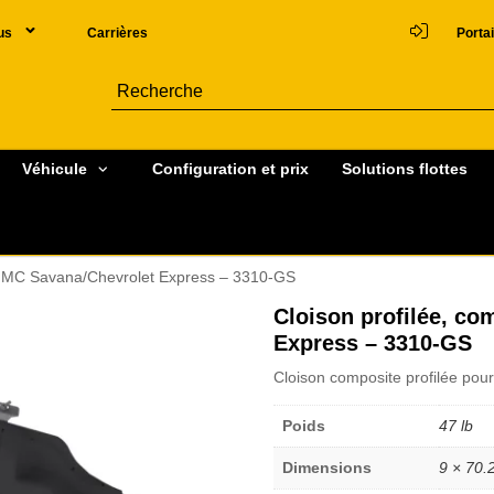
us
Carrières
Portai
Véhicule
Configuration et prix
Solutions flottes
, GMC Savana/Chevrolet Express – 3310-GS
Cloison profilée, c
Express – 3310-GS
Cloison composite profilée p
Poids
47 lb
Dimensions
9 × 70.