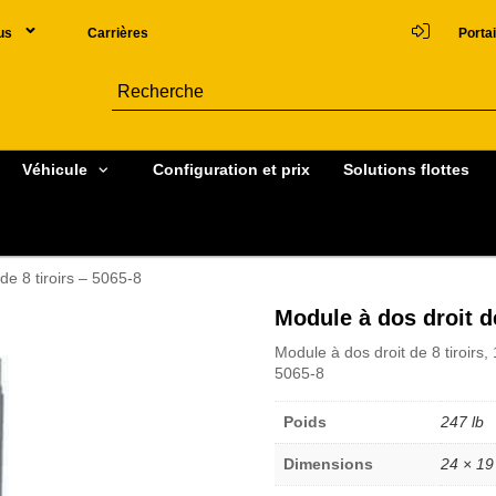
us
Carrières
Portai
Véhicule
Configuration et prix
Solutions flottes
de 8 tiroirs – 5065-8
Module à dos droit de
Module à dos droit de 8 tiroirs, 
5065-8
Poids
247 lb
Dimensions
24 × 19