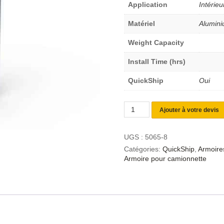
Application
Intérieu
Matériel
Alumin
Weight Capacity
Install Time (hrs)
QuickShip
Oui
Ajouter à votre devis
UGS :
5065-8
Catégories:
QuickShip
,
Armoires
Armoire pour camionnette