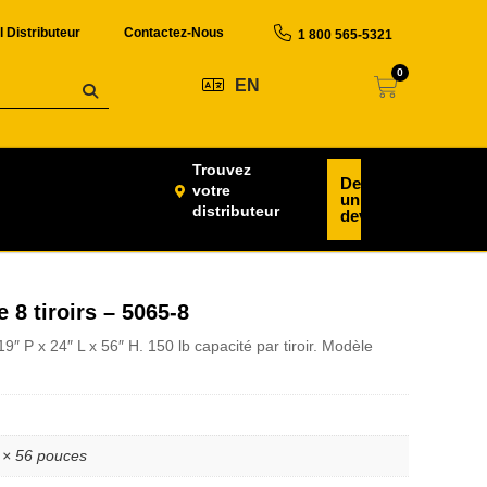
l Distributeur
Contactez-Nous
1 800 565-5321
0
EN
Trouvez
Demander
votre
un
distributeur
devis
 8 tiroirs – 5065-8
19″ P x 24″ L x 56″ H. 150 lb capacité par tiroir. Modèle
 × 56 pouces