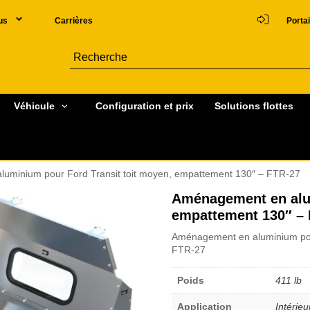
us
Carrières
Portai
Véhicule
Configuration et prix
Solutions flottes
uminium pour Ford Transit toit moyen, empattement 130″ – FTR-27
Aménagement en alum
empattement 130″ –
Aménagement en aluminium pour
FTR-27
Poids
411 lb
Application
Intérieu