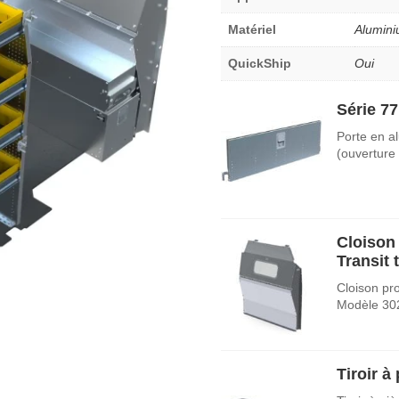
Matériel
Alumin
QuickShip
Oui
Série 77
Porte en a
(ouverture
Cloison 
Transit
Cloison pro
Modèle 30
Tiroir à