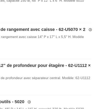
èces, capacité 150 lb, 48" P x 12" L x 6" H. Modèle 5010
e de rangement avec caisse - 62-U5070
× 2
e rangement avec caisse 14" P x 17" L x 5,5" H. Modèle
12" de profondeur pour étagère - 62-U1112
×
 de profondeur avec séparateur central. Modèle: 62-U1112
outils - 5020
tils, 48" P x 14" L x 16" H, capacité 320 lb. Modèle 5020