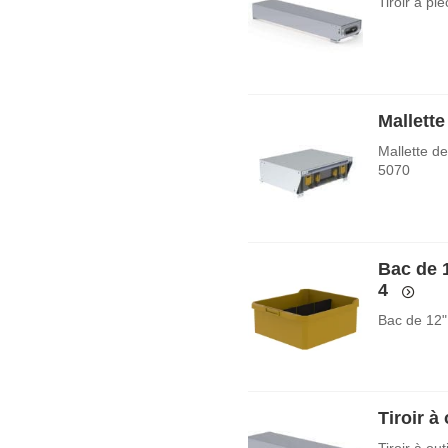
Tiroir à pi
Mallett
Mallette d
5070
Bac de 
4
Bac de 12"
Tiroir à 
Tiroir à ou