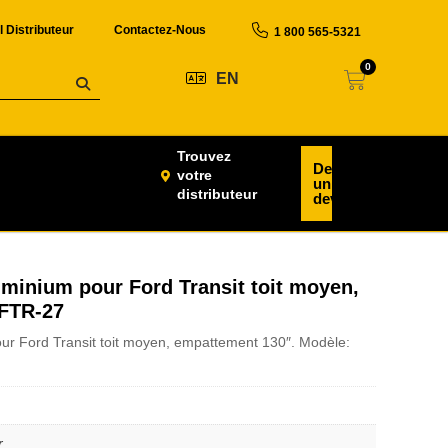
l Distributeur
Contactez-Nous
1 800 565-5321
0
EN
Trouvez
Demander
votre
un
distributeur
devis
inium pour Ford Transit toit moyen,
 FTR-27
 Ford Transit toit moyen, empattement 130″. Modèle:
r