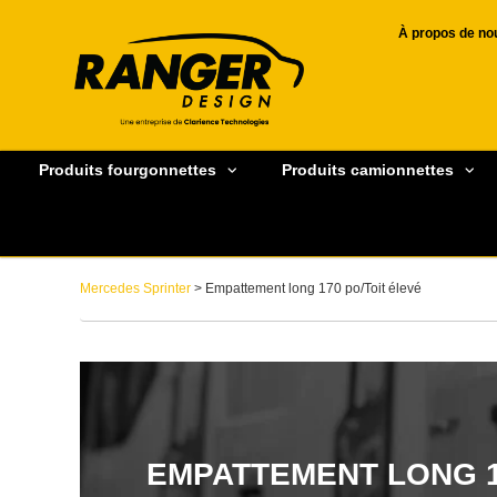
À propos de no
Produits fourgonnettes
Produits camionnettes
Mercedes Sprinter
> Empattement long 170 po/Toit élevé
EMPATTEMENT LONG 1