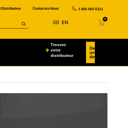
l Distributeur
Contactez-Nous
1 800 565-5321
0
EN
Trouvez
Demander
votre
un
distributeur
devis