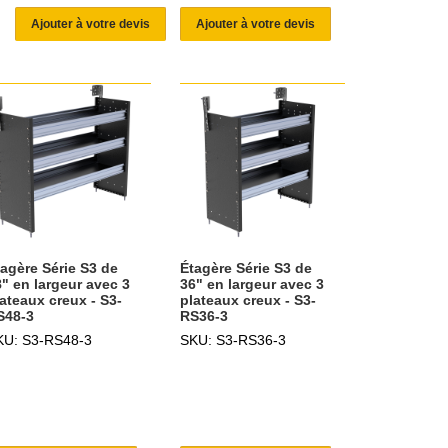
Ajouter à votre devis
Ajouter à votre devis
tagère Série S3 de
Étagère Série S3 de
" en largeur avec 3
36" en largeur avec 3
ateaux creux - S3-
plateaux creux - S3-
S48-3
RS36-3
KU: S3-RS48-3
SKU: S3-RS36-3