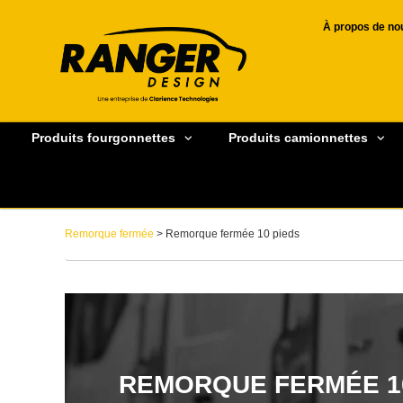
À propos de no
Produits fourgonnettes
Produits camionnettes
Remorque fermée
> Remorque fermée 10 pieds
REMORQUE FERMÉE 1