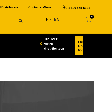
l Distributeur
Contactez-Nous
1 800 565-5321
0
EN
Trouvez
Demander
votre
un
distributeur
devis