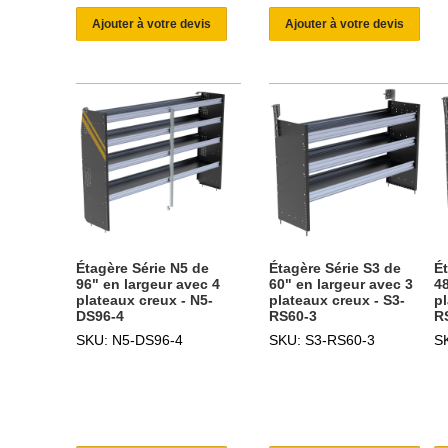
Ajouter à votre devis
Ajouter à votre devis
Étagère Série N5 de
Étagère Série S3 de
É
96" en largeur avec 4
60" en largeur avec 3
48
plateaux creux - N5-
plateaux creux - S3-
pl
DS96-4
RS60-3
R
SKU: N5-DS96-4
SKU: S3-RS60-3
S