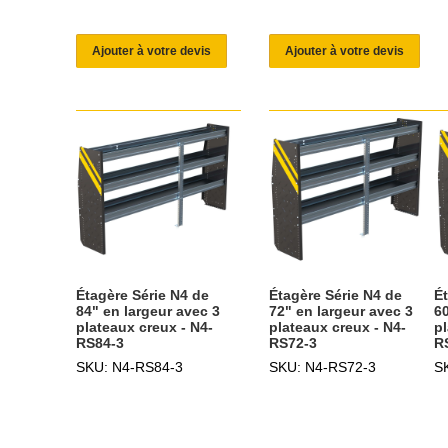
Ajouter à votre devis
Ajouter à votre devis
Étagère Série N4 de
Étagère Série N4 de
É
84" en largeur avec 3
72" en largeur avec 3
60
plateaux creux - N4-
plateaux creux - N4-
pl
RS84-3
RS72-3
R
SKU: N4-RS84-3
SKU: N4-RS72-3
S