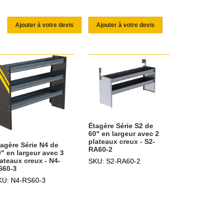
Ajouter à votre devis
Ajouter à votre devis
Étagère Série S2 de
60" en largeur avec 2
plateaux creux - S2-
tagère Série N4 de
RA60-2
" en largeur avec 3
ateaux creux - N4-
SKU: S2-RA60-2
S60-3
KU: N4-RS60-3