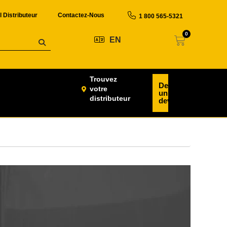
l Distributeur
Contactez-Nous
1 800 565-5321
0
EN
Trouvez
Demander
votre
un
distributeur
devis