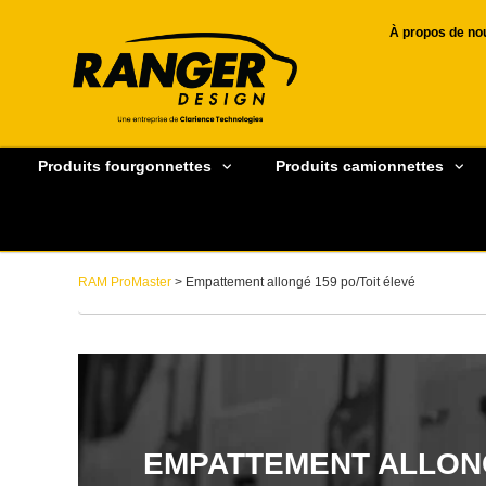
À propos de no
Produits fourgonnettes
Produits camionnettes
RAM ProMaster
> Empattement allongé 159 po/Toit élevé
EMPATTEMENT ALLONG