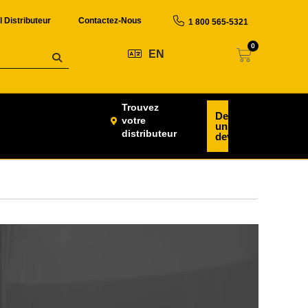
l Distributeur
Contactez-Nous
1 800 565-5321
0
EN
Trouvez
Demander
votre
un
distributeur
devis