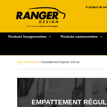
À propos de no
Produits fourgonnettes
Produits camionnettes
Mercedes Metris
> Empattement régulier 126 po
EMPATTEMENT RÉGULI