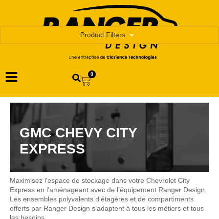
Product Filters
0
GMC CHEVY CITY
EXPRESS
Maximisez l’espace de stockage dans votre Chevrolet City
Express en l’aménageant avec de l’équipement Ranger Design.
Les ensembles polyvalents d’étagères et de compartiments
offerts par Ranger Design s’adaptent à tous les métiers et tous
les besoins.