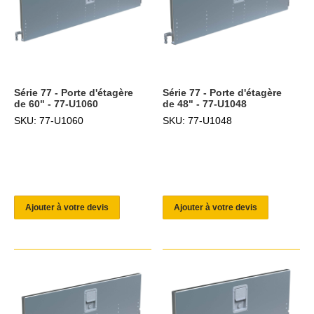
Série 77 - Porte d'étagère
Série 77 - Porte d'étagère
de 60" - 77-U1060
de 48" - 77-U1048
SKU: 77-U1060
SKU: 77-U1048
Ajouter à votre devis
Ajouter à votre devis