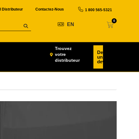
l Distributeur
Contactez-Nous
1 800 565-5321
0
EN
Trouvez
Demander
votre
un
distributeur
devis