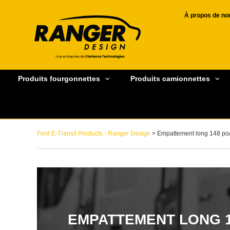
À propos de no
Produits fourgonnettes
Produits camionnettes
Ford E-Transit Products - Ranger Design
> Empattement long 148 po/
EMPATTEMENT LONG 1