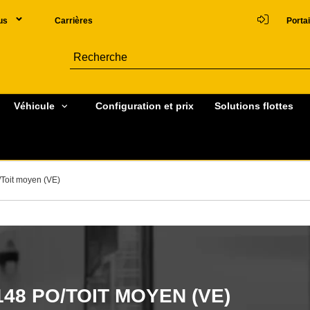
us
Carrières
Portai
Véhicule
Configuration et prix
Solutions flottes
Toit moyen (VE)
48 PO/TOIT MOYEN (VE)