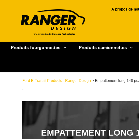
À propos de no
Produits fourgonnettes
Produits camionnettes
Ford E-Transit Products - Ranger Design
> Empattement long 148 po/
EMPATTEMENT LONG 1