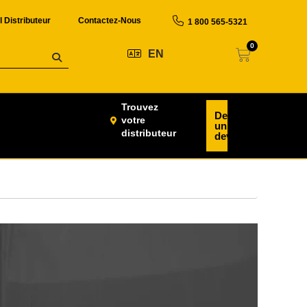
l Distributeur
Contactez-Nous
1 800 565-5321
0
EN
Trouvez
Demander
votre
un
distributeur
devis