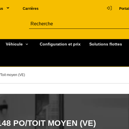
us
Carrières
Portai
Véhicule
Configuration et prix
Solutions flottes
Toit moyen (VE)
48 PO/TOIT MOYEN (VE)