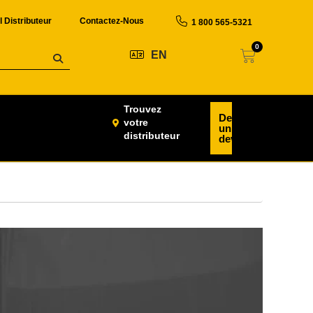
l Distributeur
Contactez-Nous
1 800 565-5321
0
EN
Trouvez
Demander
votre
un
distributeur
devis