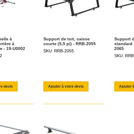
elle à
Support de toit, caisse
Support d
rière à
courte (5,5 pi) - RRB-2055
standard 
e - 19-U0002
2065
SKU: RRB-2055
2
SKU: RRB
re devis
Ajouter à votre devis
Ajouter 