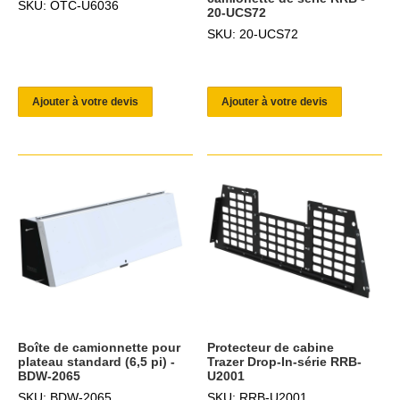
SKU: OTC-U6036
20-UCS72
SKU: 20-UCS72
Ajouter à votre devis
Ajouter à votre devis
Boîte de camionnette pour
Protecteur de cabine
plateau standard (6,5 pi) -
Trazer Drop-In-série RRB-
BDW-2065
U2001
SKU: BDW-2065
SKU: RRB-U2001