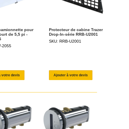
camionnette pour
Protecteur de cabine Trazer
urt de 5,5 pi -
Drop-In-série RRB-U2001
5
SKU: RRB-U2001
-2055
à votre devis
Ajouter à votre devis