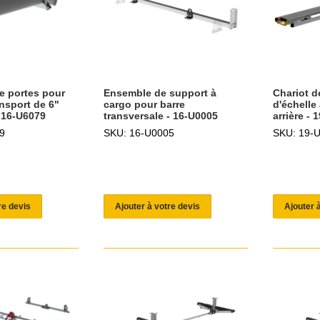
e portes pour
Ensemble de support à
Chariot d
nsport de 6"
cargo pour barre
d'échelle
- 16-U6079
transversale - 16-U0005
arrière - 
9
SKU: 16-U0005
SKU: 19-
re devis
Ajouter à votre devis
Ajouter 