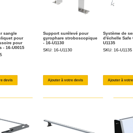
r sangle
Support surélevé pour
Système de se
cliquet pour
gyrophare stroboscopique
d'échelle Safe
ssoire pour
- 16-U1130
U1135
s - 16-U0015
SKU: 16-U1130
SKU: 16-U1135
5
re devis
Ajouter à votre devis
Ajouter à votre