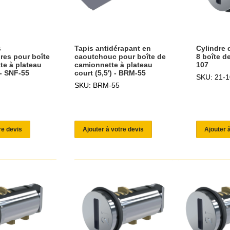
s
Tapis antidérapant en
Cylindre 
res pour boîte
caoutchouc pour boîte de
8 boîte d
te à plateau
camionnette à plateau
107
 - SNF-55
court (5,5') - BRM-55
SKU: 21-1
SKU: BRM-55
re devis
Ajouter à votre devis
Ajouter 