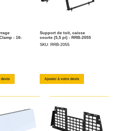
rrage
Support de toit, caisse
 Clamp - 16-
courte (5,5 pi) - RRB-2055
SKU: RRB-2055
 devis
Ajouter à votre devis