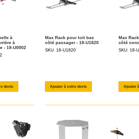
elle à
Max Rack pour toit bas
Max Rack 
rière à
côté passager - 18-U1820
côté cond
e - 19-U0002
SKU: 18-U1820
SKU: 18-
2
re devis
Ajouter à votre devis
Ajouter 