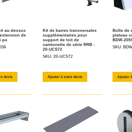
oit au-dessus
Kit de barres transversales
Boîte de 
 extension de
supplémentaires pour
plateau co
6 po
support de toit de
BDW-205
camionette de série RRB -
036
SKU: BDW
20-UCS72
SKU: 20-UCS72
re devis
Ajouter à votre devis
Ajouter 