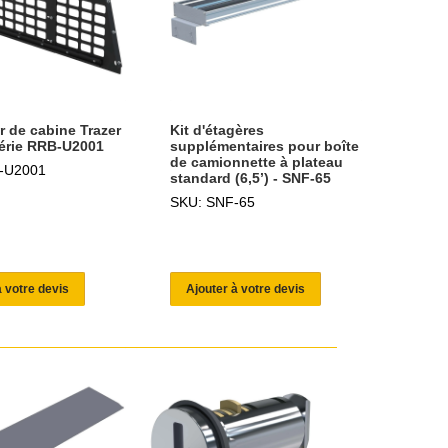
r de cabine Trazer
Kit d'étagères
série RRB-U2001
supplémentaires pour boîte
de camionnette à plateau
-U2001
standard (6,5’) - SNF-65
SKU: SNF-65
à votre devis
Ajouter à votre devis