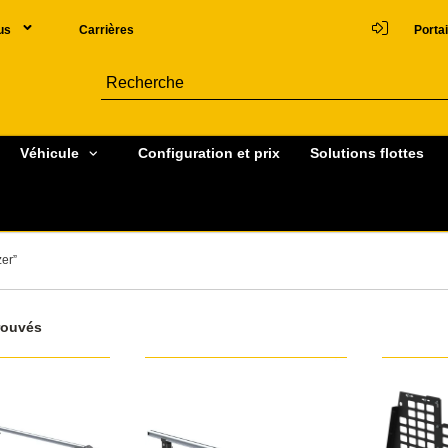
us
Carrières
Portai
Véhicule
Configuration et prix
Solutions flottes
zer”
rouvés