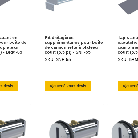
rapant en
Kit d'étagères
Tapis ant
our boîte de
supplémentaires pour boîte
caoutcho
à plateau
de camionnette à plateau
camionnet
') - BRM-65
court (5,5 pi) - SNF-55
court (5,5
SKU: SNF-55
SKU: BRM
re devis
Ajouter à votre devis
Ajouter 