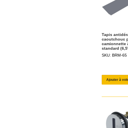
Tapis antidé
caoutchouc p
camionnette 
standard (6,5
SKU: BRM-65
Ajouter à vot