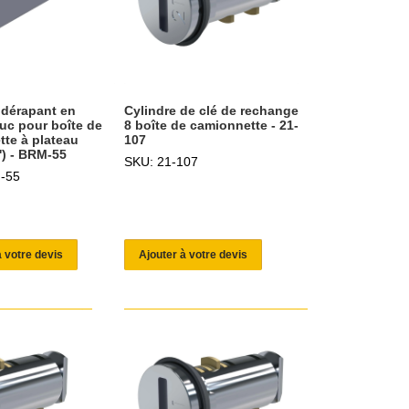
idérapant en
Cylindre de clé de rechange
uc pour boîte de
8 boîte de camionnette - 21-
te à plateau
107
') - BRM-55
SKU: 21-107
-55
à votre devis
Ajouter à votre devis