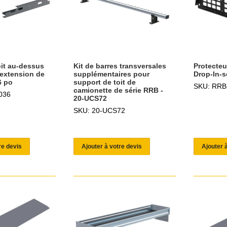
oit au-dessus
Kit de barres transversales
Protecteu
 extension de
supplémentaires pour
Drop-In-
6 po
support de toit de
SKU: RRB
camionette de série RRB -
036
20-UCS72
SKU: 20-UCS72
re devis
Ajouter à votre devis
Ajouter 