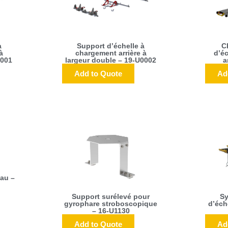
à
Support d’échelle à
C
à
chargement arrière à
d’é
0001
largeur double – 19-U0002
a
Add to Quote
Ad
au –
Support surélevé pour
Sy
gyrophare stroboscopique
d’éch
– 16-U1130
Add to Quote
Ad