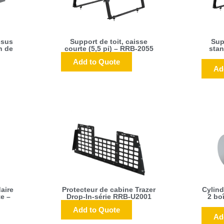
ssus
Support de toit, caisse
Sup
n de
courte (5,5 pi) – RRB-2055
stan
Add to Quote
Ad
aire
Protecteur de cabine Trazer
Cylind
e –
Drop-In-série RRB-U2001
2 bo
Add to Quote
Ad