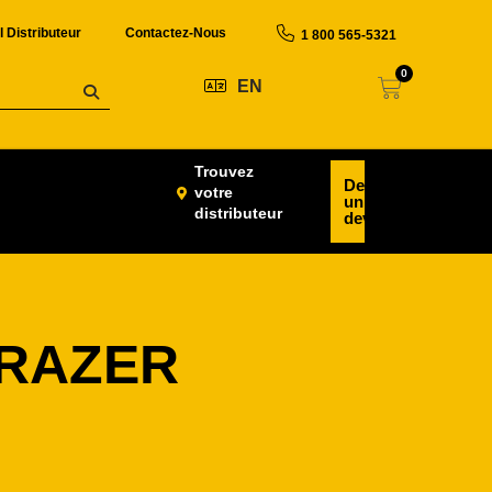
l Distributeur
Contactez-Nous
1 800 565-5321
0
EN
Trouvez
Demander
votre
un
distributeur
devis
TRAZER