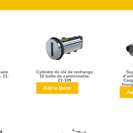
aire
Cylindre de clé de rechange
Sup
- 21-
10 boîte de camionnette-
d’arr
21-109
Carg
fourg
Add to Quote
Ad