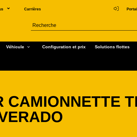
us
Carrières
Portai
Véhicule
Configuration et prix
Solutions flottes
R CAMIONNETTE 
LVERADO