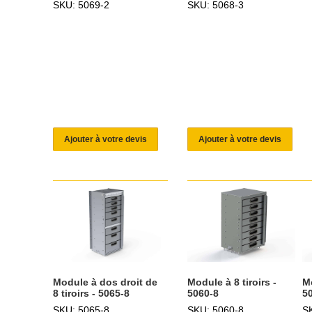
SKU: 5069-2
SKU: 5068-3
Ajouter à votre devis
Ajouter à votre devis
Mo
Module à dos droit de
Module à 8 tiroirs -
5
8 tiroirs - 5065-8
5060-8
S
SKU: 5065-8
SKU: 5060-8