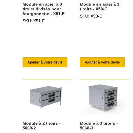
Module en acier à 9
Module en acier à 3
tiroirs divisés pour
tiroirs - X50-C
fourgonnette - X51-F
SKU: X50-C
SKU: X51-F
Ajouter à votre devis
Ajouter à votre devis
Module à 2 tiroirs -
Module à 3 tiroirs -
5069-2
5068-3