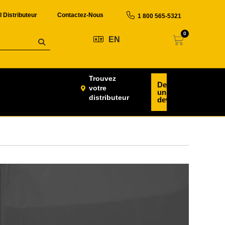
l Distributeur
Contactez-Nous
1 800 565-5321
0
EN
Trouvez
Demander
votre
un
distributeur
devis