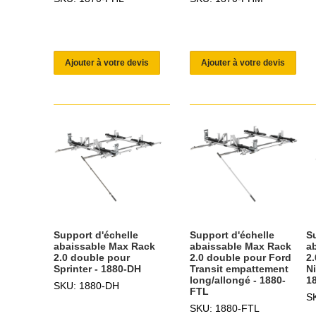
Ajouter à votre devis
Ajouter à votre devis
Support d'échelle
Support d'échelle
S
abaissable Max Rack
abaissable Max Rack
a
2.0 double pour
2.0 double pour Ford
2
Sprinter - 1880-DH
Transit empattement
Ni
long/allongé - 1880-
1
SKU: 1880-DH
FTL
S
SKU: 1880-FTL