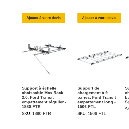
Ajouter à votre devis
Ajouter à votre devis
Support à échelle
Support de
S
abaissable Max Rack
chargement à 9
c
2.0, Ford Transit
barres, Ford Transit
b
empattement régulier -
empattement long -
Sp
1880-FTR
1506-FTL
S
SKU: 1880-FTR
SKU: 1506-FTL