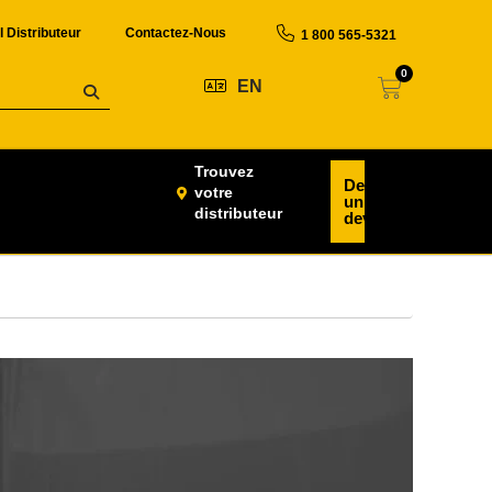
l Distributeur
Contactez-Nous
1 800 565-5321
0
EN
Trouvez
Demander
votre
un
distributeur
devis