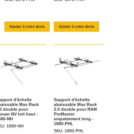
Ajouter à votre devis
Ajouter à votre devis
upport d'échelle
Support d'échelle
baissable Max Rack
abaissable Max Rack
.0 double pour
2.0 double pour RAM
ssan NV toit haut -
ProMaster
880-NH
empattement long -
1880-PHL
KU: 1880-NH
SKU: 1880-PHL