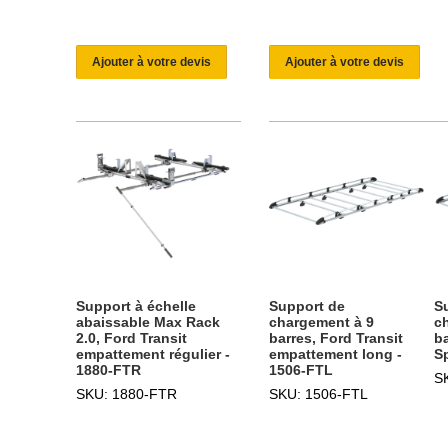
Ajouter à votre devis
Ajouter à votre devis
Support à échelle
Support de
S
abaissable Max Rack
chargement à 9
c
2.0, Ford Transit
barres, Ford Transit
b
empattement régulier -
empattement long -
Sp
1880-FTR
1506-FTL
S
SKU: 1880-FTR
SKU: 1506-FTL