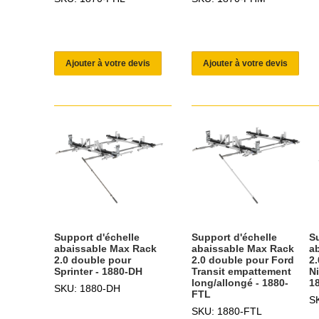
Ajouter à votre devis
Ajouter à votre devis
Support d'échelle
Support d'échelle
S
abaissable Max Rack
abaissable Max Rack
a
2.0 double pour
2.0 double pour Ford
2
Sprinter - 1880-DH
Transit empattement
Ni
long/allongé - 1880-
1
SKU: 1880-DH
FTL
S
SKU: 1880-FTL