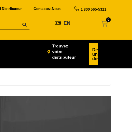
l Distributeur
Contactez-Nous
1 800 565-5321
0
EN
Trouvez
Demander
votre
un
distributeur
devis