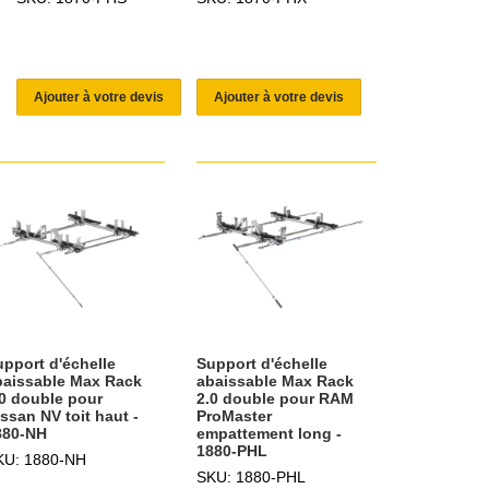
Ajouter à votre devis
Ajouter à votre devis
upport d'échelle
Support d'échelle
baissable Max Rack
abaissable Max Rack
.0 double pour
2.0 double pour RAM
ssan NV toit haut -
ProMaster
880-NH
empattement long -
1880-PHL
KU: 1880-NH
SKU: 1880-PHL