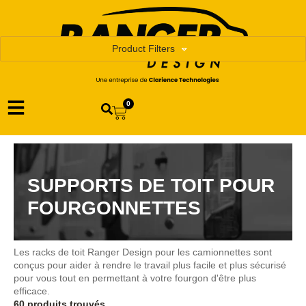
Product Filters
0
SUPPORTS DE TOIT POUR
FOURGONNETTES
Les racks de toit Ranger Design pour les camionnettes sont
conçus pour aider à rendre le travail plus facile et plus sécurisé
pour vous tout en permettant à votre fourgon d'être plus
efficace.
60 produits trouvés